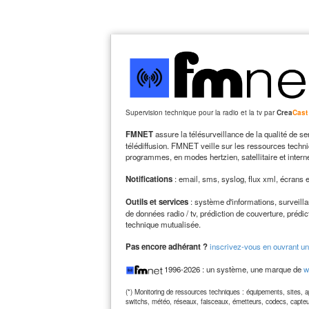
Supervision technique pour la radio et la tv par
Crea
Cast
FMNET
assure la télésurveillance de la qualité de se
télédiffusion. FMNET veille sur les ressources techni
programmes, en modes hertzien, satellitaire et interne
Notifications
: email, sms, syslog, flux xml, écrans 
Outils et services
: système d'informations, surveill
de données radio / tv, prédiction de couverture, prédic
technique mutualisée.
Pas encore adhérant ?
inscrivez-vous en ouvrant un
1996-2026 : un système, une marque de
w
(*) Monitoring de ressources techniques : équipements, sites, ap
switchs, météo, réseaux, faisceaux, émetteurs, codecs, capteu