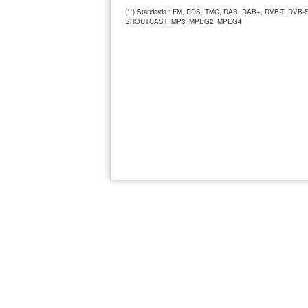
(**) Standards : FM, RDS, TMC, DAB, DAB+, DVB-T, DVB-
SHOUTCAST, MP3, MPEG2, MPEG4